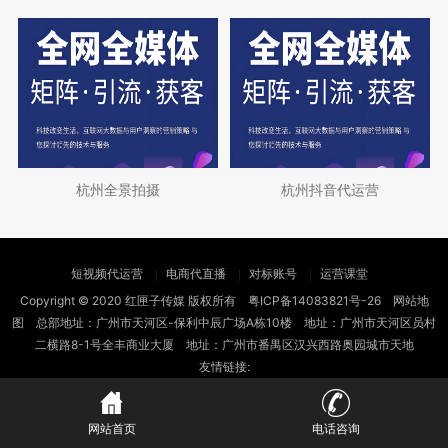
杭州全景拍摄
杭州抖音代运营
短视频代运营
电商代直播
对标账号
运营课堂
Copyright © 2020 红匣子传媒 版权所有
粤ICP备14083821号-26
网站地
图
总部地址：广州市天河区-保利中辰广场A栋10楼 地址：广州市天河区员村
二横路8-1号全丰商业大厦 地址：广州市番禺区汉兴西路奥园城市天地
友情链接:
网站首页
电话咨询