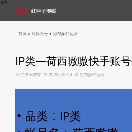
185
首页
>
对标账号
>
短视频代运营
IP类—荷西嗷嗷快手账
红匣子传媒
2023-02-24
短视频代运营


