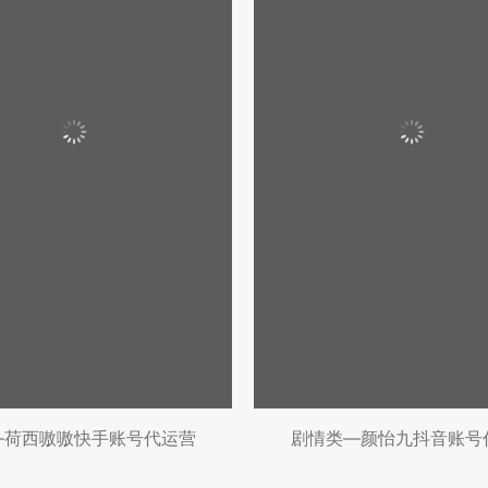
类—荷西嗷嗷快手账号代运营
剧情类—颜怡九抖音账号