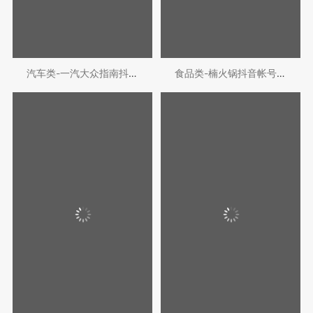
汽车类-一汽大众指南抖音平台代运营
食品类-楠火锅抖音帐号代运营