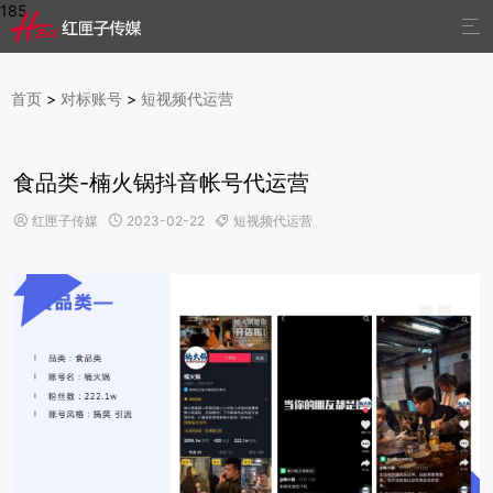
185

首页
>
对标账号
>
短视频代运营
食品类-楠火锅抖音帐号代运营
红匣子传媒
2023-02-22
短视频代运营


