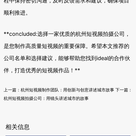
程中保持密切沟通，及时反馈需求和建议，确保项目
顺利推进。
**concluded:选择一家优质的杭州短视频拍摄公司，
是您制作高质量短视频的重要保障。希望本文推荐的
公司名单和选择建议，能够帮助您找到ideal的合作伙
伴，打造优秀的短视频作品！**
上一篇：
杭州短视频制作团队：用创新与创意讲述城市故事
下一篇：
杭州短视频拍摄公司：用镜头讲述城市的故事
相关信息