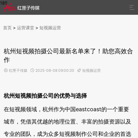
185

首页
>
运营课堂
>
短视频运营
杭州短视频拍摄公司最新名单来了！助您高效合
作
红匣子传媒
2025-08-08 09:00:20
短视频运营



杭州短视频拍摄公司的优势与选择
在短视频领域，杭州作为中国eastcoast的一个重要
城市，凭借其优越的地理位置、丰富的拍摄资源以及
专业的团队，成为众多短视频制作公司和企业的首选