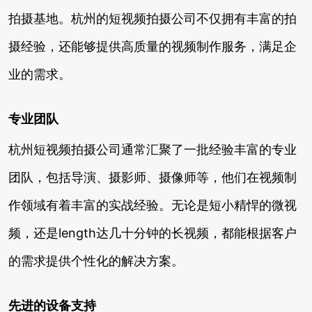
拍摄基地。杭州的短视频拍摄公司不仅拥有丰富的拍
摄经验，还能够提供高质量的视频制作服务，满足企
业的需求。
专业团队
杭州短视频拍摄公司通常汇聚了一批经验丰富的专业
团队，包括导演、摄影师、摄像师等，他们在视频制
作领域有着丰富的实战经验。无论是短小精悍的微视
频，还是length达几十分钟的长视频，都能根据客户
的需求提供个性化的解决方案。
先进的设备支持