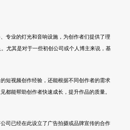
备、专业的灯光和音响设施，为创作者们提供了理
足。尤其是对于一些初创公司或个人博主来说，基
富的短视频创作经验，还能根据不同创作者的需求
意见都能帮助创作者快速成长，提升作品的质量。
与公司已经在此设立了广告拍摄或品牌宣传的合作