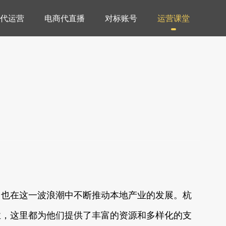
代运营
电商代直播
对标账号
运营课堂
，也在这一波浪潮中不断推动本地产业的发展。杭
业，这里都为他们提供了丰富的资源和多样化的支