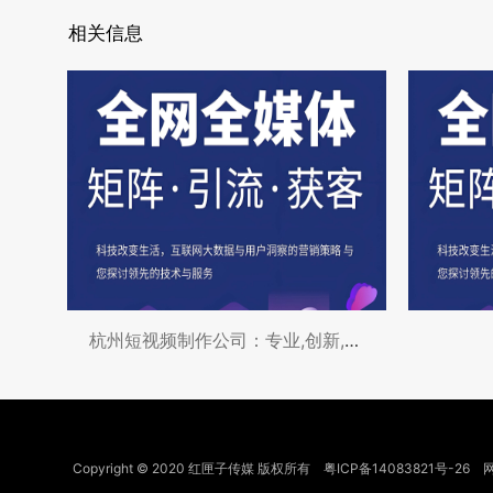
相关信息
杭州短视频制作公司：专业,创新,本地化
Copyright © 2020 红匣子传媒 版权所有
粤ICP备14083821号-26