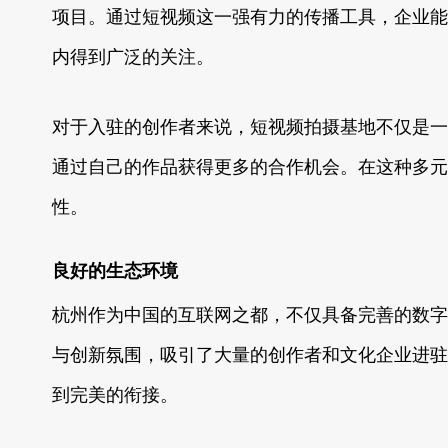
项目。通过短视频这一强有力的传播工具，企业能
内得到广泛的关注。
对于入驻的创作者来说，短视频拍摄基地不仅是一
通过自己的作品获得更多的合作机会。在这种多元
性。
良好的生态环境
杭州作为中国的互联网之都，不仅具备完善的数字
与创新氛围，吸引了大量的创作者和文化企业进驻
到完美的衔接。