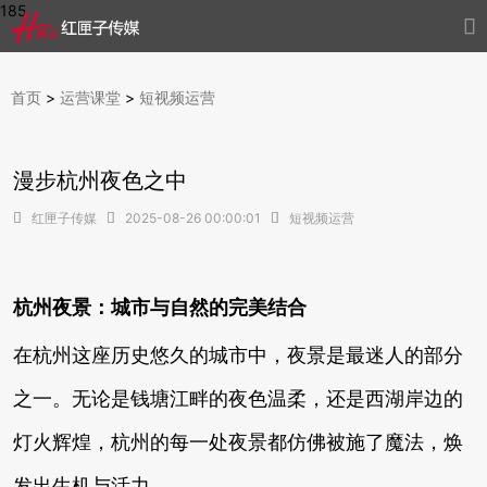
185

首页
>
运营课堂
>
短视频运营
漫步杭州夜色之中

红匣子传媒

2025-08-26 00:00:01

短视频运营
杭州夜景：城市与自然的完美结合
在杭州这座历史悠久的城市中，夜景是最迷人的部分
之一。无论是钱塘江畔的夜色温柔，还是西湖岸边的
灯火辉煌，杭州的每一处夜景都仿佛被施了魔法，焕
发出生机与活力。