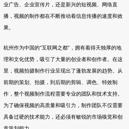
业广告、企业宣传片，还是新兴的短视频、网络直
播，视频的制作都在不断推动着信息传播的速度和效
果。
杭州作为中国的“互联网之都”，拥有着得天独厚的地
理和文化优势，吸引了大量的创业者和创作者。在这
里，视频拍摄制作行业呈现出了蓬勃发展的趋势。从
前期的策划、拍摄，到后期的剪辑、调色、特效制
作，整个视频制作流程需要专业的团队和技术支持。
为了确保视频的高质量和吸引力，制作团队不仅需要
具备过硬的技术能力，还必须有敏锐的市场嗅觉和创
意策划能力。