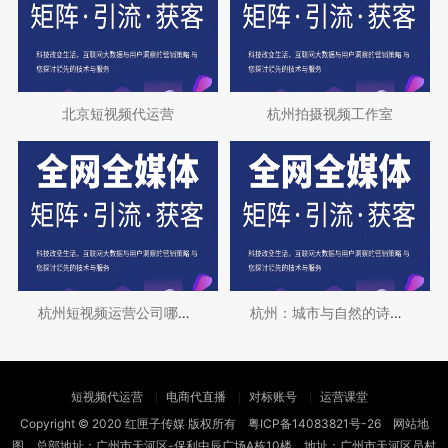
北京短视频代运营
杭州拍摄视频工作室
杭州短视频运营公司哪个比较好
杭州：城市与自然的诗意栖居地
短视频代运营
电商代直播
对标账号
运营课堂
Copyright © 2020 红匣子传媒 版权所有
粤ICP备14083821号-26
网站地
图
总部地址：广州市天河区-保利中辰广场A栋10楼 地址：广州市天河区员村